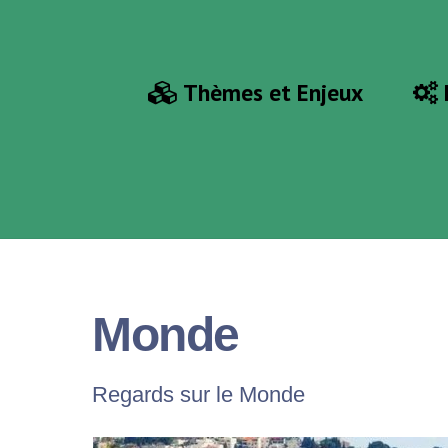
Thèmes et Enjeux
Le Printemps Arabe et l’Enjeu Démocratique
Monde
Regards sur le Monde