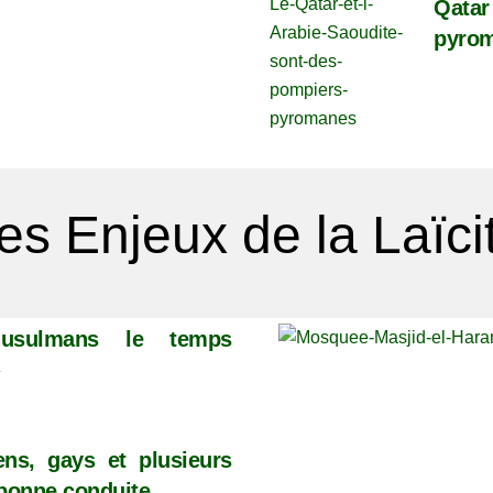
Qata
pyrom
es Enjeux de la Laïci
usulmans le temps
»
ens, gays et plusieurs
 bonne conduite