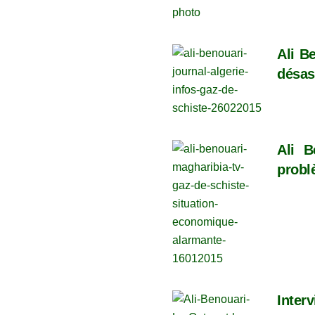
Ali B
désas
Ali B
probl
Inter