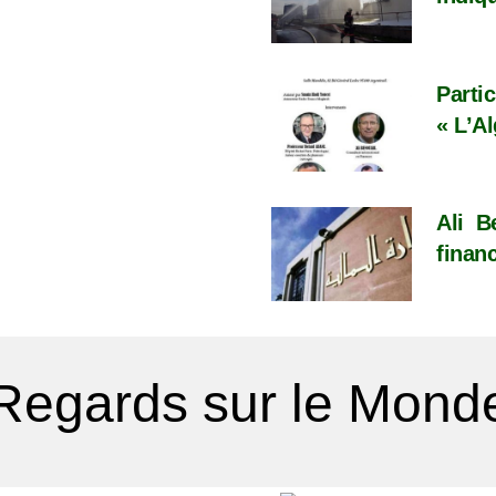
Parti
« L’Al
Ali B
finan
Regards sur le Mond