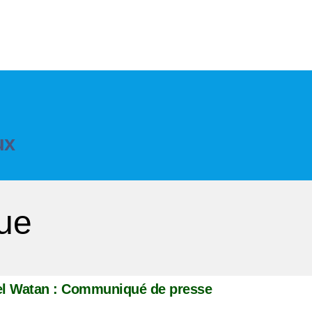
ux
que
el Watan : Communiqué de presse