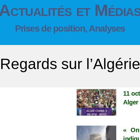
Actualités et Média
Prises de position, Analyses
Regards sur l’Algéri
11 oc
Alger
« On 
indiq