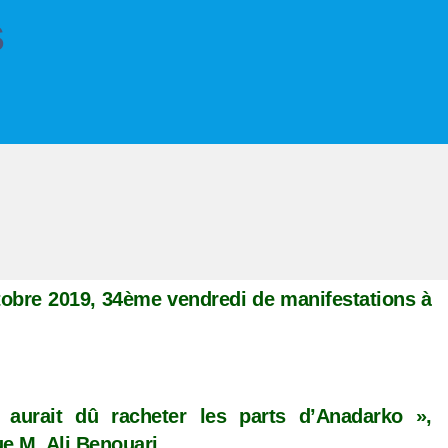
s
e
tobre 2019, 34ème vendredi de manifestations à
aurait dû racheter les parts d’Anadarko »,
ue M. Ali Benouari