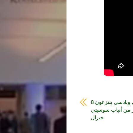
علي بن واري وبادسي ينتزعون 8
ر من أنياب سوسيتي
جنرال