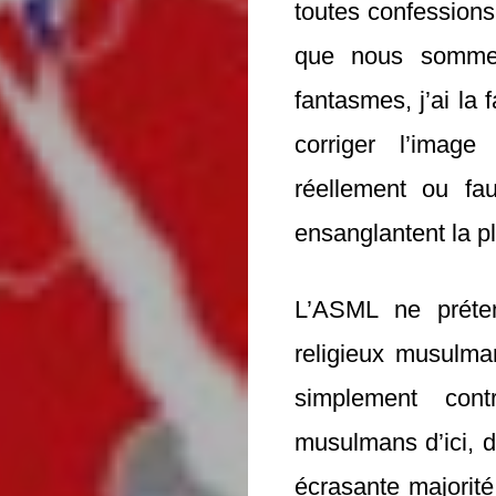
toutes confessions
que nous sommes
fantasmes, j’ai la
corriger l’image
réellement ou fau
ensanglantent la p
L’ASML ne préte
religieux musulman
simplement cont
musulmans d’ici, d
écrasante majorité