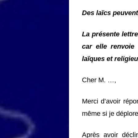
Des laïcs peuvent
La présente lettr
car elle renvoie
laïques et religieu
Cher M. …,
Merci d’avoir répo
même si je déplore
Après avoir décli