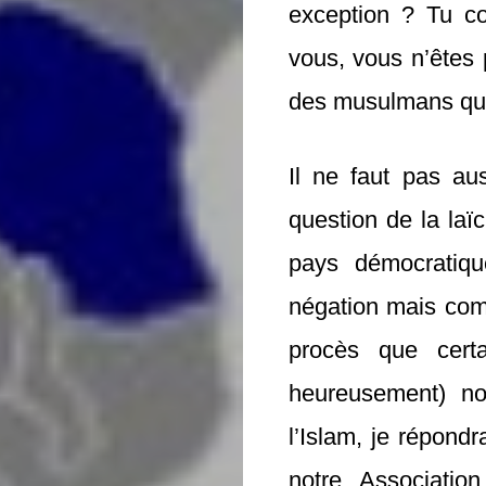
exception ? Tu co
vous, vous n’êtes
des musulmans qui
Il ne faut pas au
question de la laï
pays démocratiq
négation mais comm
procès que cert
heureusement) nou
l’Islam, je répon
notre Associatio