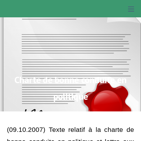
Charte de bonne conduite en
politique
(09.10.2007) Texte relatif à la charte de